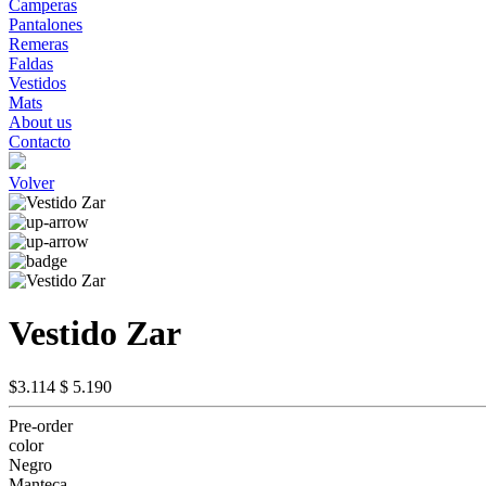
Camperas
Pantalones
Remeras
Faldas
Vestidos
Mats
About us
Contacto
Volver
Vestido Zar
$3.114
$ 5.190
Pre-order
color
Negro
Manteca