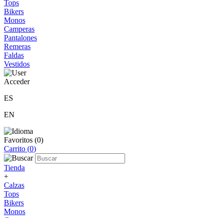
Tops
Bikers
Monos
Camperas
Pantalones
Remeras
Faldas
Vestidos
Acceder
ES
EN
Favoritos (
0
)
Carrito (
0
)
Tienda
+
Calzas
Tops
Bikers
Monos