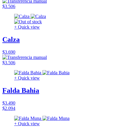
$3.506
+ Quick view
Calza
$3.690
$3.506
+ Quick view
Falda Bahia
$3.490
$2.094
+ Quick view