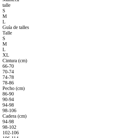
talle
S
M
L
Guía de talles
Talle
S
M
L
XL
Cintura (cm)
66-70
70-74
74-78
78-86
Pecho (cm)
86-90
90-94
94-98
98-106
Cadera (cm)
94-98
98-102
102-106