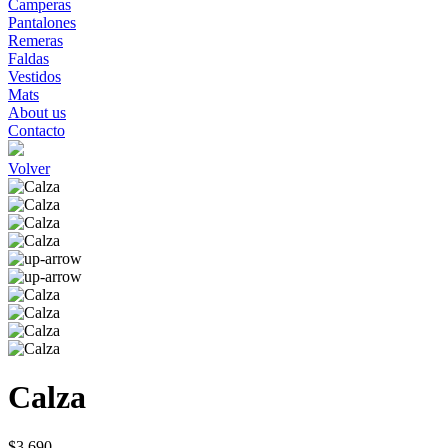
Camperas
Pantalones
Remeras
Faldas
Vestidos
Mats
About us
Contacto
Volver
Calza
$3.690