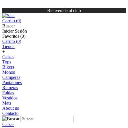
Bienvenida al club
Carrito (
0
)
Buscar
Iniciar Sesión
Favoritos (
0
)
Carrito (
0
)
Tienda
+
Calzas
Tops
Bikers
Monos
Camperas
Pantalones
Remeras
Faldas
Vestidos
Mats
About us
Contacto
Calzas