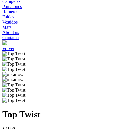
Camperas
Pantalones
Remeras
Faldas
Vestidos
Mats
About us
Contacto
Volver
Top Twist
$2.990