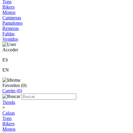
Tops
Bikers
Monos
Camperas
Pantalones
Remeras
Faldas
Vestidos
Acceder
ES
EN
Favoritos (
0
)
Carrito (
0
)
Tienda
+
Calzas
Tops
Bikers
Monos