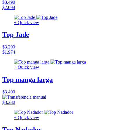
$3.490
$2.094
+ Quick view
Top Jade
$3.290
$1.974
+ Quick view
Top manga larga
$3.400
$3.230
+ Quick view
Top Nadador