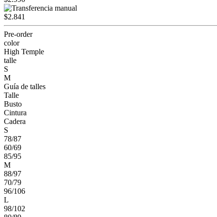
$2.841
Pre-order
color
High Temple
talle
S
M
Guía de talles
Talle
Busto
Cintura
Cadera
S
78/87
60/69
85/95
M
88/97
70/79
96/106
L
98/102