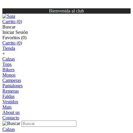
Bienvenida al club
Carrito (
0
)
Buscar
Iniciar Sesión
Favoritos (
0
)
Carrito (
0
)
Tienda
+
Calzas
Tops
Bikers
Monos
Camperas
Pantalones
Remeras
Faldas
Vestidos
Mats
About us
Contacto
Calzas