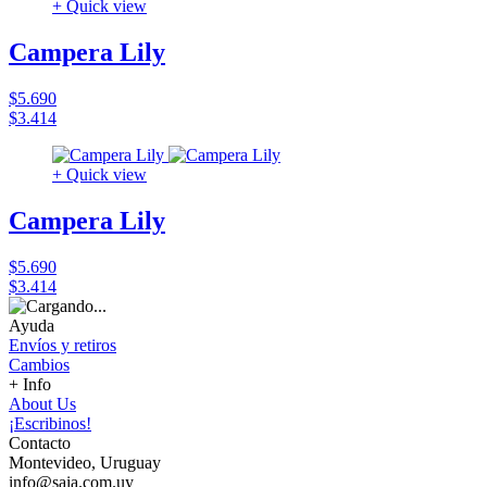
+ Quick view
Campera Lily
$5.690
$3.414
+ Quick view
Campera Lily
$5.690
$3.414
Ayuda
Envíos y retiros
Cambios
+ Info
About Us
¡Escribinos!
Contacto
Montevideo, Uruguay
info@saia.com.uy