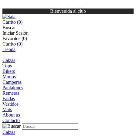
Bienvenida al club
Carrito (
0
)
Buscar
Iniciar Sesión
Favoritos (
0
)
Carrito (
0
)
Tienda
+
Calzas
Tops
Bikers
Monos
Camperas
Pantalones
Remeras
Faldas
Vestidos
Mats
About us
Contacto
Calzas