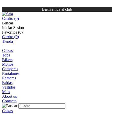
Bienvenida al club
Carrito (
0
)
Buscar
Iniciar Sesión
Favoritos (
0
)
Carrito (
0
)
Tienda
+
Calzas
Tops
Bikers
Monos
Camperas
Pantalones
Remeras
Faldas
Vestidos
Mats
About us
Contacto
Calzas