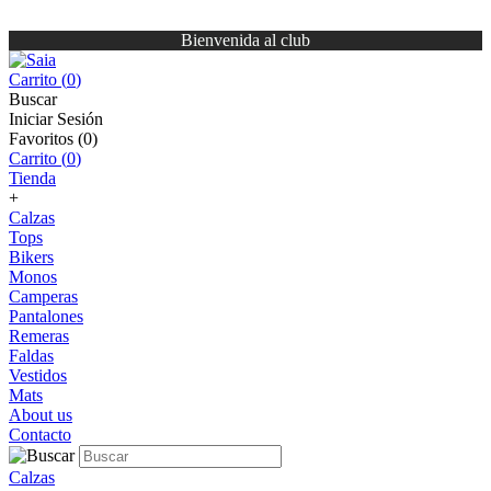
Bienvenida al club
Carrito (
0
)
Buscar
Iniciar Sesión
Favoritos (
0
)
Carrito (
0
)
Tienda
+
Calzas
Tops
Bikers
Monos
Camperas
Pantalones
Remeras
Faldas
Vestidos
Mats
About us
Contacto
Calzas