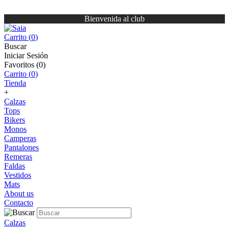
Bienvenida al club
Carrito (
0
)
Buscar
Iniciar Sesión
Favoritos (
0
)
Carrito (
0
)
Tienda
+
Calzas
Tops
Bikers
Monos
Camperas
Pantalones
Remeras
Faldas
Vestidos
Mats
About us
Contacto
Calzas