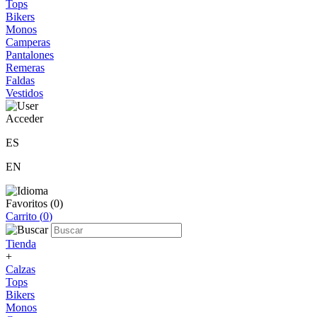
Tops
Bikers
Monos
Camperas
Pantalones
Remeras
Faldas
Vestidos
Acceder
ES
EN
Favoritos (
0
)
Carrito (
0
)
Tienda
+
Calzas
Tops
Bikers
Monos