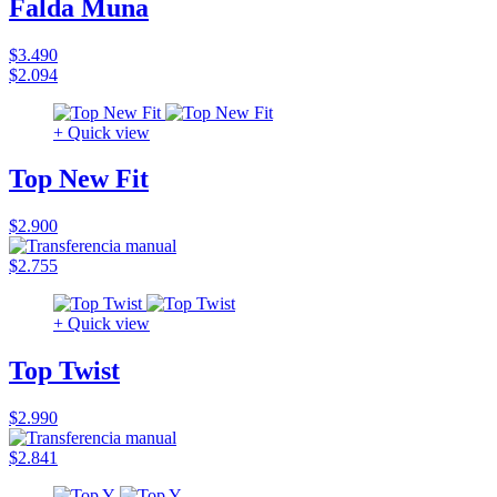
Falda Muna
$3.490
$2.094
+ Quick view
Top New Fit
$2.900
$2.755
+ Quick view
Top Twist
$2.990
$2.841