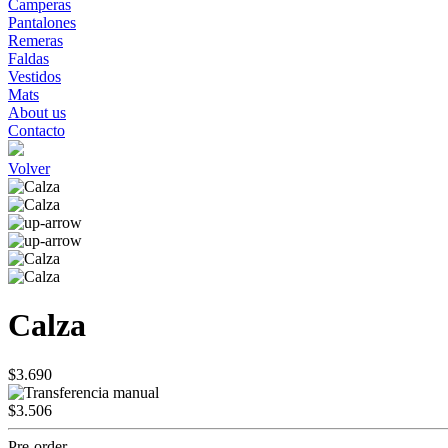
Camperas
Pantalones
Remeras
Faldas
Vestidos
Mats
About us
Contacto
Volver
Calza
$3.690
$3.506
Pre-order