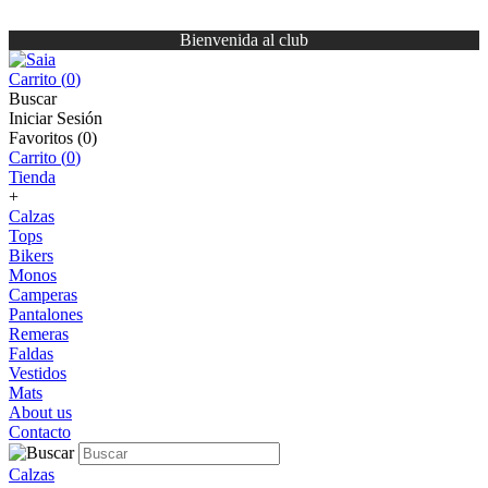
Bienvenida al club
Carrito (
0
)
Buscar
Iniciar Sesión
Favoritos (
0
)
Carrito (
0
)
Tienda
+
Calzas
Tops
Bikers
Monos
Camperas
Pantalones
Remeras
Faldas
Vestidos
Mats
About us
Contacto
Calzas