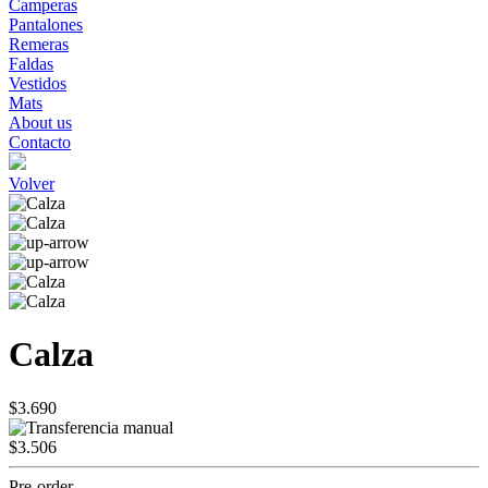
Camperas
Pantalones
Remeras
Faldas
Vestidos
Mats
About us
Contacto
Volver
Calza
$3.690
$3.506
Pre-order