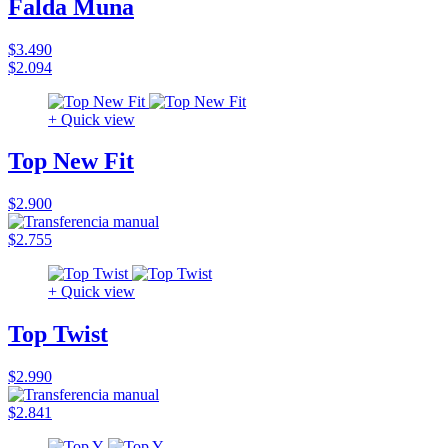
Falda Muna
$3.490
$2.094
+ Quick view
Top New Fit
$2.900
$2.755
+ Quick view
Top Twist
$2.990
$2.841