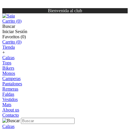
Bienvenida al club
Carrito (
0
)
Buscar
Iniciar Sesión
Favoritos (
0
)
Carrito (
0
)
Tienda
+
Calzas
Tops
Bikers
Monos
Camperas
Pantalones
Remeras
Faldas
Vestidos
Mats
About us
Contacto
Calzas