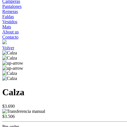
Camperas
Pantalones
Remeras
Faldas
Vestidos
Mats
About us
Contacto
Volver
Calza
$3.690
$3.506
Pre-order