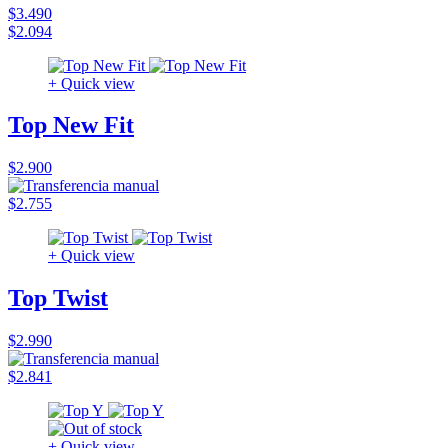
$3.490
$2.094
+ Quick view
Top New Fit
$2.900
$2.755
+ Quick view
Top Twist
$2.990
$2.841
+ Quick view