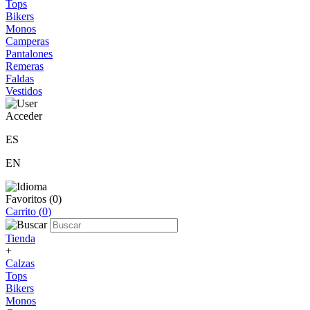
Tops
Bikers
Monos
Camperas
Pantalones
Remeras
Faldas
Vestidos
Acceder
ES
EN
Favoritos (
0
)
Carrito (
0
)
Tienda
+
Calzas
Tops
Bikers
Monos