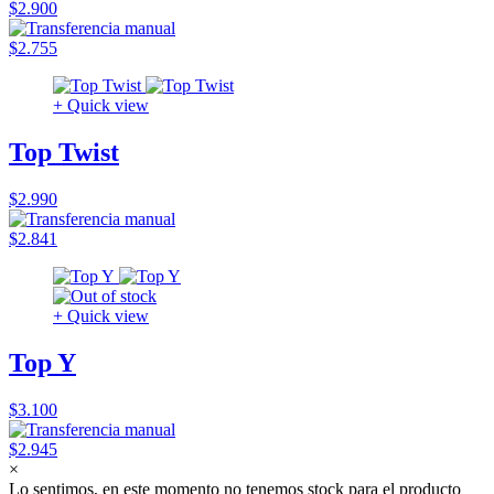
$2.900
$2.755
+ Quick view
Top Twist
$2.990
$2.841
+ Quick view
Top Y
$3.100
$2.945
×
Lo sentimos, en este momento no tenemos stock para el producto