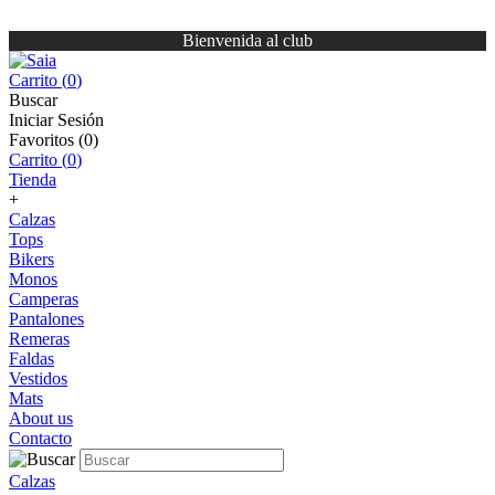
Bienvenida al club
Carrito (
0
)
Buscar
Iniciar Sesión
Favoritos (
0
)
Carrito (
0
)
Tienda
+
Calzas
Tops
Bikers
Monos
Camperas
Pantalones
Remeras
Faldas
Vestidos
Mats
About us
Contacto
Calzas