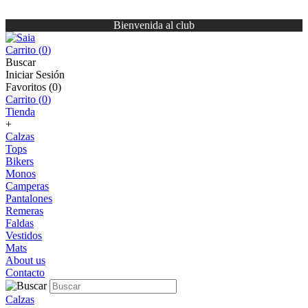
Bienvenida al club
Carrito (
0
)
Buscar
Iniciar Sesión
Favoritos (
0
)
Carrito (
0
)
Tienda
+
Calzas
Tops
Bikers
Monos
Camperas
Pantalones
Remeras
Faldas
Vestidos
Mats
About us
Contacto
Calzas