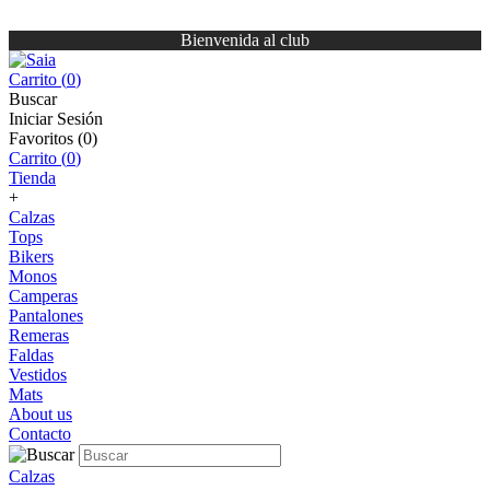
Bienvenida al club
Carrito (
0
)
Buscar
Iniciar Sesión
Favoritos (
0
)
Carrito (
0
)
Tienda
+
Calzas
Tops
Bikers
Monos
Camperas
Pantalones
Remeras
Faldas
Vestidos
Mats
About us
Contacto
Calzas