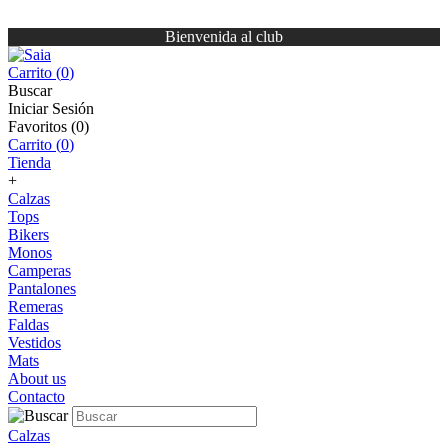
Bienvenida al club
Carrito (
0
)
Buscar
Iniciar Sesión
Favoritos (
0
)
Carrito (
0
)
Tienda
+
Calzas
Tops
Bikers
Monos
Camperas
Pantalones
Remeras
Faldas
Vestidos
Mats
About us
Contacto
Calzas