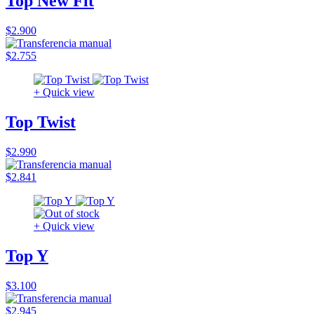
Top New Fit
$2.900
$2.755
+ Quick view
Top Twist
$2.990
$2.841
+ Quick view
Top Y
$3.100
$2.945