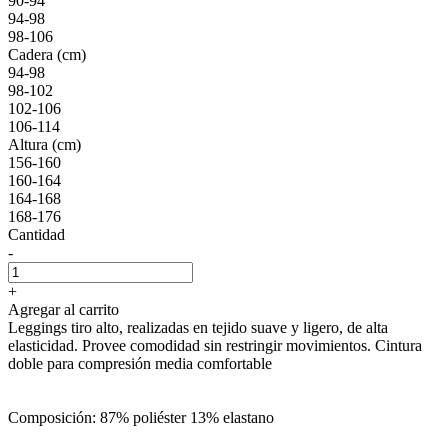
90-94
94-98
98-106
Cadera (cm)
94-98
98-102
102-106
106-114
Altura (cm)
156-160
160-164
164-168
168-176
Cantidad
-
+
Agregar al carrito
Leggings tiro alto, realizadas en tejido suave y ligero, de alta
elasticidad. Provee comodidad sin restringir movimientos. Cintura
doble para compresión media comfortable
Composición: 87% poliéster 13% elastano