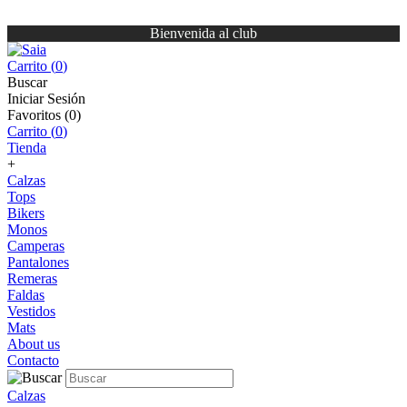
Bienvenida al club
Carrito (
0
)
Buscar
Iniciar Sesión
Favoritos (
0
)
Carrito (
0
)
Tienda
+
Calzas
Tops
Bikers
Monos
Camperas
Pantalones
Remeras
Faldas
Vestidos
Mats
About us
Contacto
Calzas