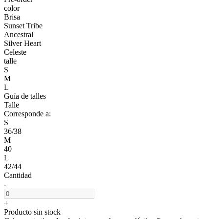
color
Brisa
Sunset Tribe
Ancestral
Silver Heart
Celeste
talle
S
M
L
Guía de talles
Talle
Corresponde a:
S
36/38
M
40
L
42/44
Cantidad
-
+
Producto sin stock