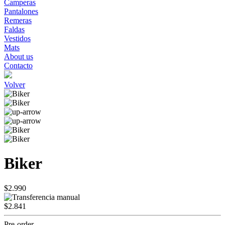
Camperas
Pantalones
Remeras
Faldas
Vestidos
Mats
About us
Contacto
Volver
Biker
$2.990
$2.841
Pre-order