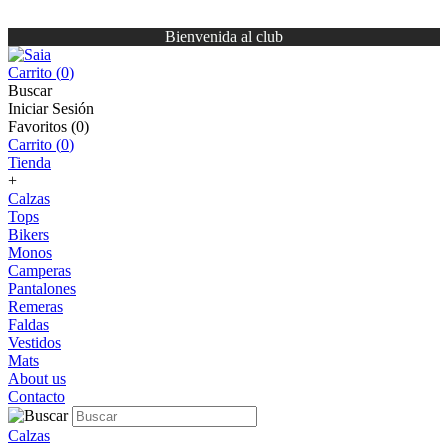
Bienvenida al club
Carrito (
0
)
Buscar
Iniciar Sesión
Favoritos (
0
)
Carrito (
0
)
Tienda
+
Calzas
Tops
Bikers
Monos
Camperas
Pantalones
Remeras
Faldas
Vestidos
Mats
About us
Contacto
Calzas