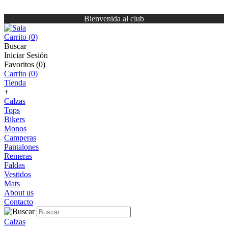
Bienvenida al club
Carrito (
0
)
Buscar
Iniciar Sesión
Favoritos (
0
)
Carrito (
0
)
Tienda
+
Calzas
Tops
Bikers
Monos
Camperas
Pantalones
Remeras
Faldas
Vestidos
Mats
About us
Contacto
Calzas