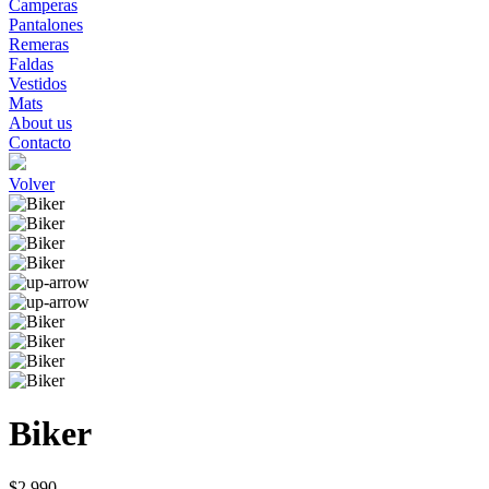
Camperas
Pantalones
Remeras
Faldas
Vestidos
Mats
About us
Contacto
Volver
Biker
$2.990