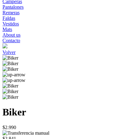
Camperas
Pantalones
Remeras
Faldas
Vestidos
Mats
About us
Contacto
Volver
Biker
$2.990
$2.841