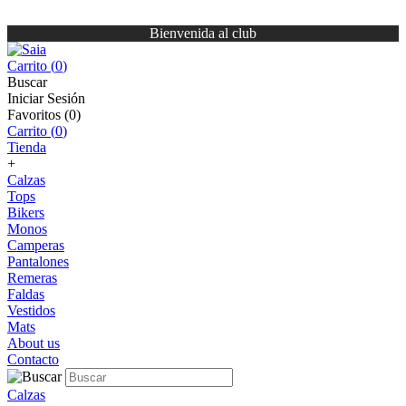
Bienvenida al club
Carrito (
0
)
Buscar
Iniciar Sesión
Favoritos (
0
)
Carrito (
0
)
Tienda
+
Calzas
Tops
Bikers
Monos
Camperas
Pantalones
Remeras
Faldas
Vestidos
Mats
About us
Contacto
Calzas