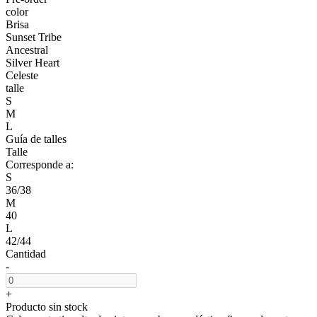
color
Brisa
Sunset Tribe
Ancestral
Silver Heart
Celeste
talle
S
M
L
Guía de talles
Talle
Corresponde a:
S
36/38
M
40
L
42/44
Cantidad
-
+
Producto sin stock