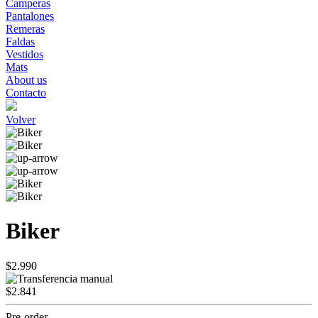
Camperas
Pantalones
Remeras
Faldas
Vestidos
Mats
About us
Contacto
Volver
Biker
$2.990
$2.841
Pre-order