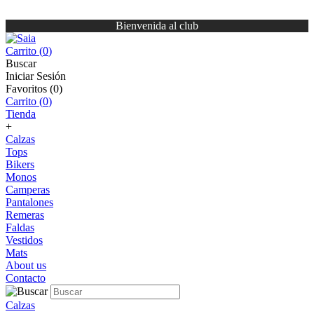
Bienvenida al club
Carrito (
0
)
Buscar
Iniciar Sesión
Favoritos (
0
)
Carrito (
0
)
Tienda
+
Calzas
Tops
Bikers
Monos
Camperas
Pantalones
Remeras
Faldas
Vestidos
Mats
About us
Contacto
Calzas