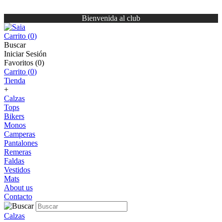
Bienvenida al club
Carrito (
0
)
Buscar
Iniciar Sesión
Favoritos (
0
)
Carrito (
0
)
Tienda
+
Calzas
Tops
Bikers
Monos
Camperas
Pantalones
Remeras
Faldas
Vestidos
Mats
About us
Contacto
Calzas