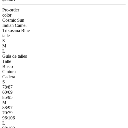
Pre-order
color
Cosmic Sun
Indian Camel
Trikosana Blue
talle
S
M
L
Guía de talles
Talle
Busto
Cintura
Cadera
S
78/87
60/69
85/95
M
88/97
70/79
96/106
L