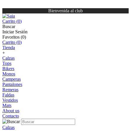
Bienvenida al club
Carrito (
0
)
Buscar
Iniciar Sesión
Favoritos (
0
)
Carrito (
0
)
Tienda
+
Calzas
Tops
Bikers
Monos
Camperas
Pantalones
Remeras
Faldas
Vestidos
Mats
About us
Contacto
Calzas