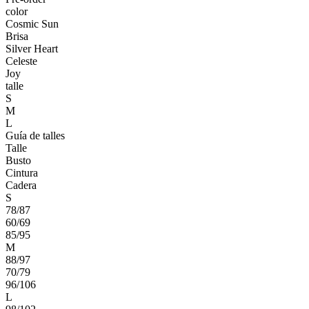
color
Cosmic Sun
Brisa
Silver Heart
Celeste
Joy
talle
S
M
L
Guía de talles
Talle
Busto
Cintura
Cadera
S
78/87
60/69
85/95
M
88/97
70/79
96/106
L