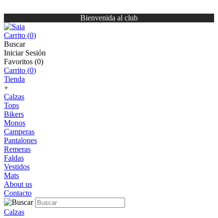
Bienvenida al club
Carrito (
0
)
Buscar
Iniciar Sesión
Favoritos (
0
)
Carrito (
0
)
Tienda
+
Calzas
Tops
Bikers
Monos
Camperas
Pantalones
Remeras
Faldas
Vestidos
Mats
About us
Contacto
Calzas