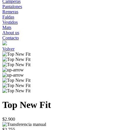
Camperas
Pantalones
Remeras
Faldas
Vestidos
Mats
About us
Contacto
Volver
Top New Fit
$2.900
$2.755