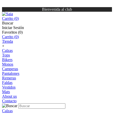
Bienvenida al club
Carrito (
0
)
Buscar
Iniciar Sesión
Favoritos (
0
)
Carrito (
0
)
Tienda
+
Calzas
Tops
Bikers
Monos
Camperas
Pantalones
Remeras
Faldas
Vestidos
Mats
About us
Contacto
Calzas