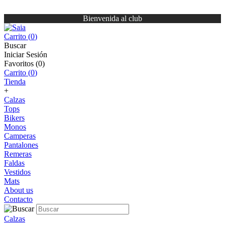
Bienvenida al club
Carrito (
0
)
Buscar
Iniciar Sesión
Favoritos (
0
)
Carrito (
0
)
Tienda
+
Calzas
Tops
Bikers
Monos
Camperas
Pantalones
Remeras
Faldas
Vestidos
Mats
About us
Contacto
Calzas