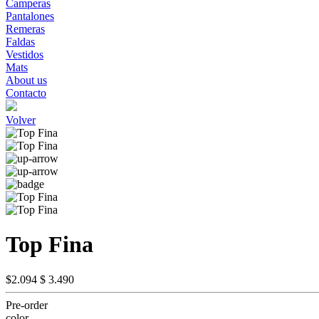
Camperas
Pantalones
Remeras
Faldas
Vestidos
Mats
About us
Contacto
Volver
Top Fina
$2.094
$ 3.490
Pre-order
color