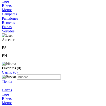
Tops
Bikers
Monos
Camperas
Pantalones
Remeras
Faldas
Vestidos
Acceder
ES
EN
Favoritos (
0
)
Carrito (
0
)
Tienda
+
Calzas
Tops
Bikers
Monos