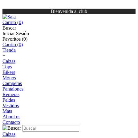
Bienvenida al club
Carrito (
0
)
Buscar
Iniciar Sesión
Favoritos (
0
)
Carrito (
0
)
Tienda
+
Calzas
Tops
Bikers
Monos
Camperas
Pantalones
Remeras
Faldas
Vestidos
Mats
About us
Contacto
Calzas