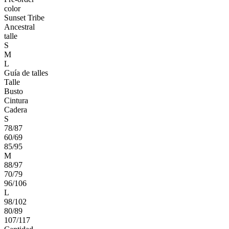
color
Sunset Tribe
Ancestral
talle
S
M
L
Guía de talles
Talle
Busto
Cintura
Cadera
S
78/87
60/69
85/95
M
88/97
70/79
96/106
L
98/102
80/89
107/117