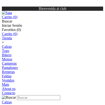
Bienvenida al club
Carrito (
0
)
Buscar
Iniciar Sesión
Favoritos (
0
)
Carrito (
0
)
Tienda
+
Calzas
Tops
Bikers
Monos
Camperas
Pantalones
Remeras
Faldas
Vestidos
Mats
About us
Contacto
Calzas