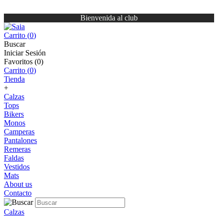
Bienvenida al club
Carrito (
0
)
Buscar
Iniciar Sesión
Favoritos (
0
)
Carrito (
0
)
Tienda
+
Calzas
Tops
Bikers
Monos
Camperas
Pantalones
Remeras
Faldas
Vestidos
Mats
About us
Contacto
Calzas