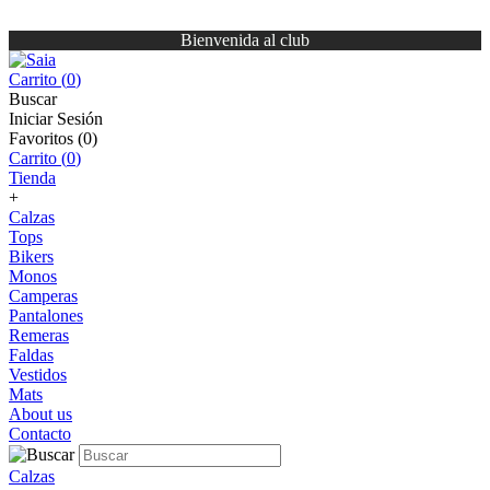
Bienvenida al club
Carrito (
0
)
Buscar
Iniciar Sesión
Favoritos (
0
)
Carrito (
0
)
Tienda
+
Calzas
Tops
Bikers
Monos
Camperas
Pantalones
Remeras
Faldas
Vestidos
Mats
About us
Contacto
Calzas