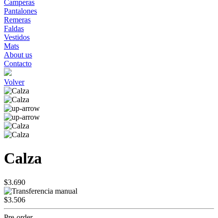
Camperas
Pantalones
Remeras
Faldas
Vestidos
Mats
About us
Contacto
Volver
Calza
$3.690
$3.506
Pre-order