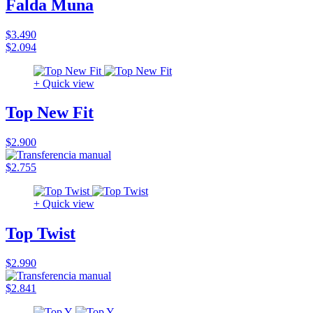
Falda Muna
$3.490
$2.094
+ Quick view
Top New Fit
$2.900
$2.755
+ Quick view
Top Twist
$2.990
$2.841